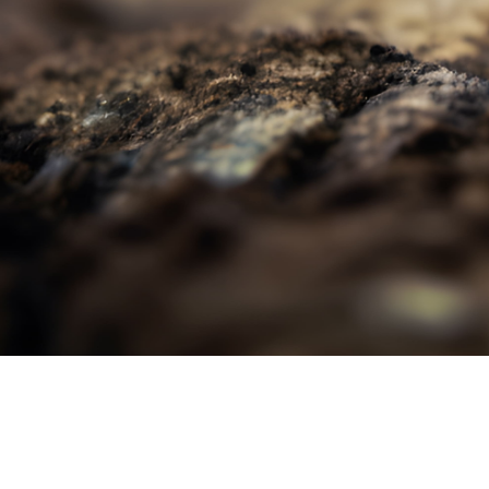
purcom quimica ltda
sobre
cnpj:
04.989.475/0001-03
plataforma d
© todos os direitos reservados
mercados
fábrica
: rua aeroporto 83/115 • barueri • sp •
produtos
brasil
cip
: rua pirituba 371 • santana do parnaíba •
artigos