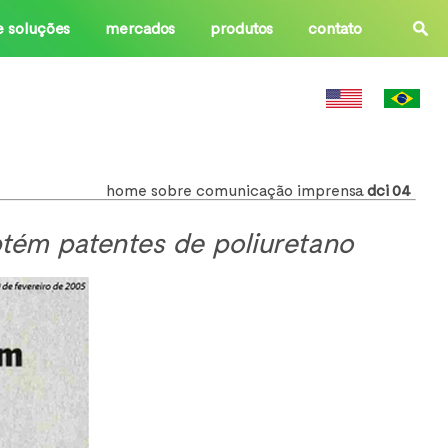
e soluções
mercados
produtos
contato
home
sobre
comunicação
imprensa
dci 04
tém patentes de poliuretano