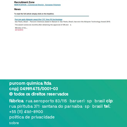
purcom quimica ltda
cnpj:
04.989.475/0001-03
© todos os direitos reservados
fábrica
: rua aeroporto 83/115 • barueri • sp • brasil
cip
:
rua pirituba 371 • santana do parnaíba • sp • brasil
tel.
:
+55 (11) 4161-8900
política de privacidade
sobre