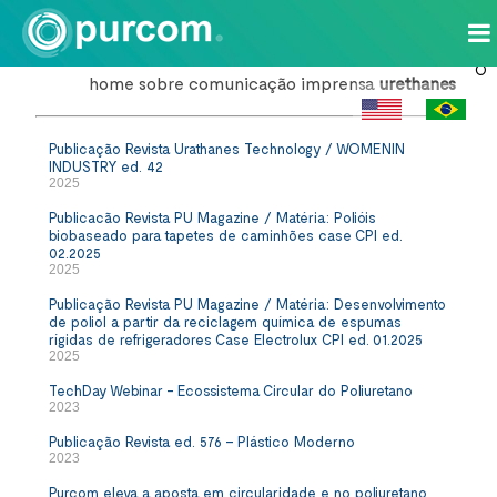
O
home
sobre
comunicação
imprensa
urethanes
Publicação Revista Urathanes Technology / WOMENIN
INDUSTRY ed. 42
2025
Publicacão Revista PU Magazine / Matéria: Polióis
biobaseado para tapetes de caminhões case CPI ed.
02.2025
2025
Publicação Revista PU Magazine / Matéria: Desenvolvimento
de poliol a partir da reciclagem química de espumas
rígidas de refrigeradores Case Electrolux CPI ed. 01.2025
2025
TechDay Webinar - Ecossistema Circular do Poliuretano
2023
Publicação Revista ed. 576 – Plástico Moderno
2023
Purcom eleva a aposta em circularidade e no poliuretano