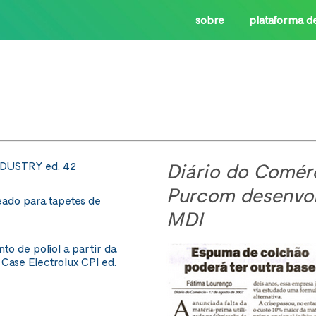
sobre
plataforma d
NDUSTRY ed. 42
Diário do Comérc
Purcom desenvolv
eado para tapetes de
MDI
o de poliol a partir da
Case Electrolux CPI ed.